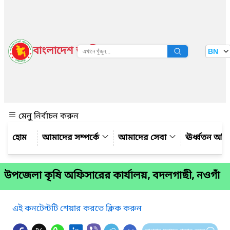
বাংলাদেশ জাতীয় তথ্য বাতায়ন
BN
দেখুন
মেনু নির্বাচন করুন
আমাদের সম্পর্কে
আমাদের সেবা
ঊর্ধ্বতন অফ
উপজেলা কৃষি অফিসারের কার্যালয়, বদলগাছী, নওগাঁ
এই কনটেন্টটি শেয়ার করতে ক্লিক করুন