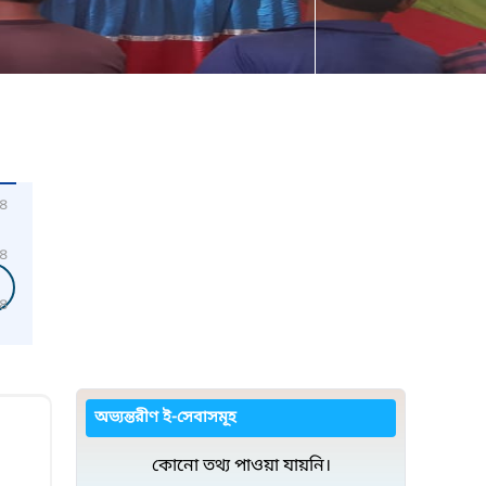
৪
৪
৪
অভ্যন্তরীণ ই-সেবাসমূহ
কোনো তথ্য পাওয়া যায়নি।