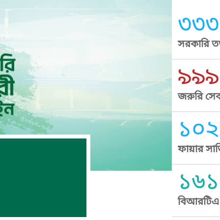
৩৩৩
সরকারি তথ
৯৯৯
জরুরি সেব
১০২
ফায়ার সার
১৬১
বিআরটিএ স