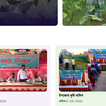
১৬১
স্মার্ট ভূমি
১০৯
শিশু সহায
১৬১
বাংলাদেশ ক
০১৯
মাদকদ্রব্য 
উপজেলা কৃষি অফিস
১৬১
অফিস
2024
07-09-2020