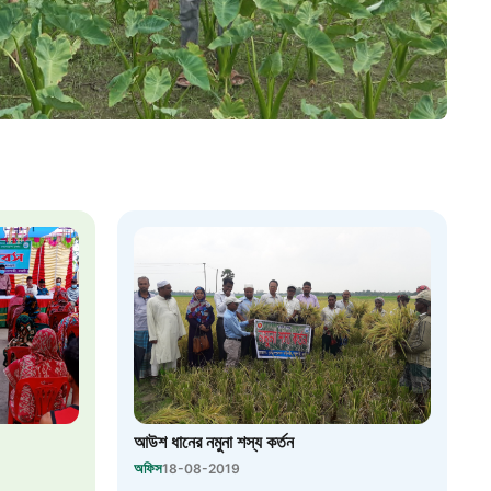
২২
 সেবা
৮
়তা লাইন
০৯
র্মচারী কল্যাণ বোর্ড হটলাইন
০৮৮৮৮৮৮৮
নিয়ন্ত্রণ হটলাইন
আউশ ধানের নমুনা শস্য কর্তন
১৩
অফিস
18-08-2019