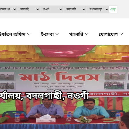
দেখুন
র্ধ্বতন অফিস
ই-সেবা
গ্যালারি
যোগাযোগ
যালয়, বদলগাছী, নওগাঁ