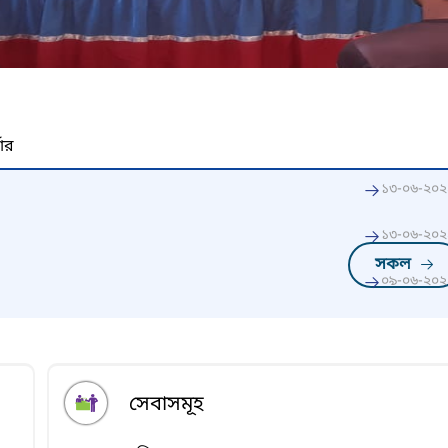
নার
১৩-০৬-২০২
১৩-০৬-২০২
সকল
০৯-০৬-২০২
সেবাসমূহ