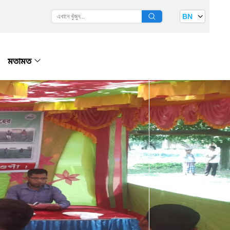
BN
মতামত