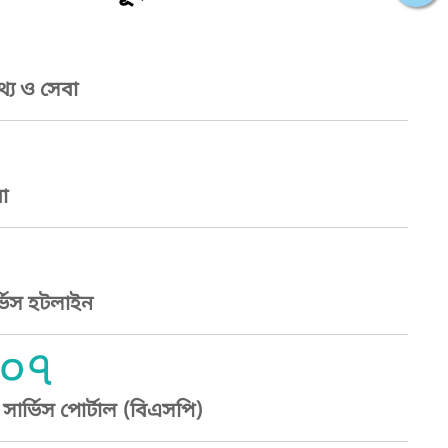
্য ও সেবা
া
্ভিস হটলাইন
০৭
ার্ভিস পোর্টাল (বিএসপি)