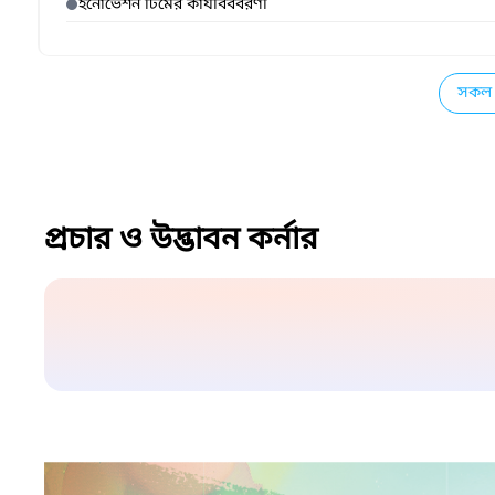
ইনোভেশন টিমের কার্যবিববরণী
সকল 
প্রচার ও উদ্ভাবন কর্নার