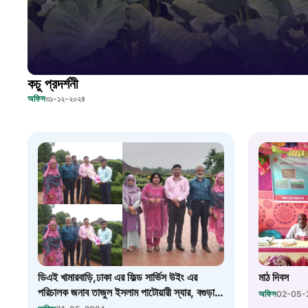
কচু প্রদর্শনী
অফিস
৩১-১২-২০২৪
ডিএই খামারবাড়ি,ঢাকা এর ফিল্ড সার্ভিস উইং এর
মাঠ দিবস
পরিচালক জনাব তাজুল ইসলাম পাটোয়ারী স্যার, বগুড়া
অফিস
02-05-
অঞ্চলের এডি স্যার, জয়পুরহাট জেলার ডিডি স্যার