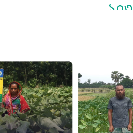
১০৩
সুপ্রীম কোর
১০৯
নারী ও শিশ
১০৬
দুদক
১০২
দুর্যোগের 