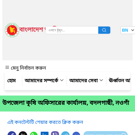
বাংলাদেশ জাতীয় তথ্য বাতায়ন
BN
দেখুন
মেনু নির্বাচন করুন
আমাদের সম্পর্কে
আমাদের সেবা
ঊর্ধ্বতন অফ
উপজেলা কৃষি অফিসারের কার্যালয়, বদলগাছী, নওগাঁ
এই কনটেন্টটি শেয়ার করতে ক্লিক করুন