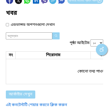
আপনার মতামত প্রদান করুন
খবর
এডভান্সড অপশনগুলো দেখান
পৃষ্ঠা আইটেম
নং
শিরোনাম
ফাইল
কোনো তথ্য পাওয়া য
আর্কাইভ দেখুন
এই কনটেন্টটি শেয়ার করতে ক্লিক করুন