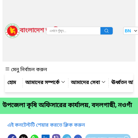
বাংলাদেশ জাতীয় তথ্য বাতায়ন
BN
দেখুন
মেনু নির্বাচন করুন
আমাদের সম্পর্কে
আমাদের সেবা
ঊর্ধ্বতন অফ
উপজেলা কৃষি অফিসারের কার্যালয়, বদলগাছী, নওগাঁ
এই কনটেন্টটি শেয়ার করতে ক্লিক করুন